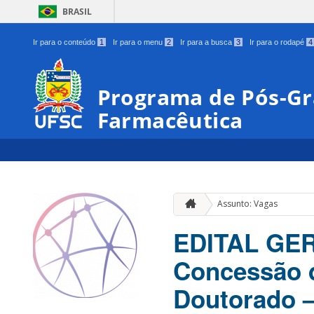
BRASIL
Ir para o conteúdo
1
Ir para o menu
2
Ir para a busca
3
Ir para o rodapé
4
Programa de Pós-Gr
Farmacêutica
Assunto: Vagas
EDITAL GERA
Concessão d
Doutorado –