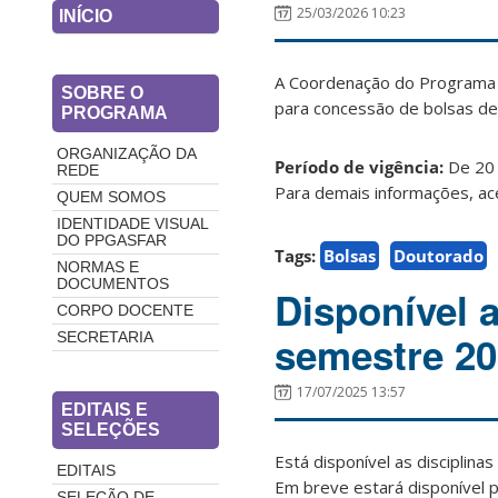
25/03/2026 10:23
INÍCIO
A Coordenação do Programa 
SOBRE O
para concessão de bolsas d
PROGRAMA
ORGANIZAÇÃO DA
Período de vigência:
De 20
REDE
Para demais informações, ace
QUEM SOMOS
IDENTIDADE VISUAL
DO PPGASFAR
Tags:
Bolsas
Doutorado
NORMAS E
DOCUMENTOS
Disponível a
CORPO DOCENTE
semestre 20
SECRETARIA
17/07/2025 13:57
EDITAIS E
SELEÇÕES
Está disponível as discipli
EDITAIS
Em breve estará disponível p
SELEÇÃO DE