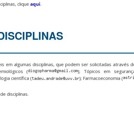
iplinas, clique
aqui
.
DISCIPLINAS
is em algumas disciplinas, que podem ser solicitadas através d
emiológicos (
); Tópicos em seguranç
ogia científica (
); Farmacoeconomia (
e disciplinas.