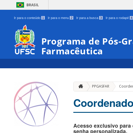
BRASIL
Ir para o conteúdo
1
Ir para o menu
2
Ir para a busca
3
Ir para o rodapé
4
Programa de Pós-Gr
Farmacêutica
PPGASFAR
Coorden
Coordenado
Acesso exclusivo para 
senha personalizada.