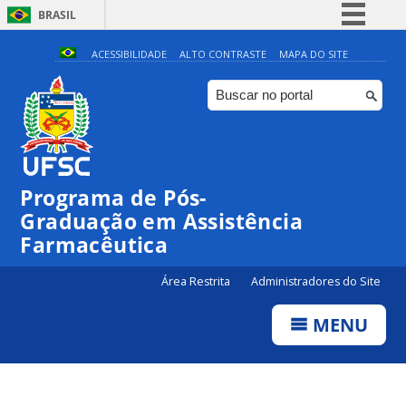
BRASIL
Simplifique!
ACESSIBILIDADE
ALTO CONTRASTE
MAPA DO SITE
Comunica BR
Participe
Acesso à informação
Legislação
Programa de Pós-
Canais
Graduação em Assistência
Farmacêutica
Área Restrita
Administradores do Site
MENU