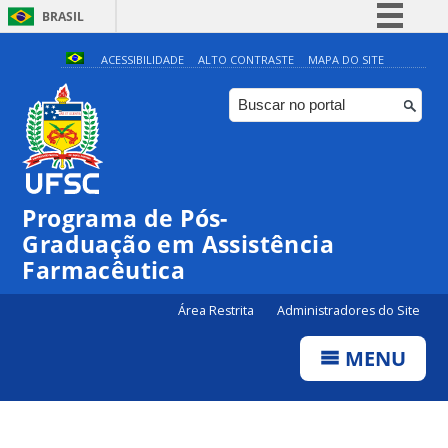
BRASIL
Simplifique!
ACESSIBILIDADE
ALTO CONTRASTE
MAPA DO SITE
Comunica BR
Participe
Acesso à informação
Legislação
Programa de Pós-
Canais
Graduação em Assistência
Farmacêutica
Área Restrita
Administradores do Site
MENU