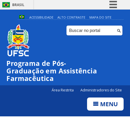
BRASIL
Simplifique!
ACESSIBILIDADE
ALTO CONTRASTE
MAPA DO SITE
Comunica BR
Participe
Acesso à informação
Legislação
Programa de Pós-
Canais
Graduação em Assistência
Farmacêutica
Área Restrita
Administradores do Site
MENU