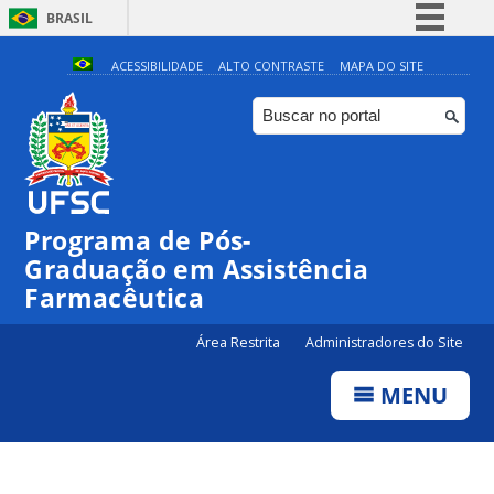
BRASIL
Simplifique!
ACESSIBILIDADE
ALTO CONTRASTE
MAPA DO SITE
Comunica BR
Participe
Acesso à informação
Legislação
Programa de Pós-
Canais
Graduação em Assistência
Farmacêutica
Área Restrita
Administradores do Site
MENU