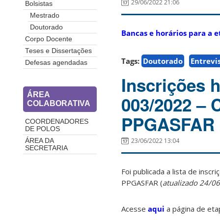
29/06/2022 21:06
Bolsistas
Mestrado
Doutorado
Bancas e horários para a e
Corpo Docente
Teses e Dissertações
Tags:
Doutorado
Entrevi
Defesas agendadas
Inscrições 
ÁREA
003/2022 – 
COLABORATIVA
PPGASFAR
COORDENADORES
DE POLOS
23/06/2022 13:04
ÁREA DA
SECRETARIA
Foi publicada a lista de ins
PPGASFAR (
atualizado 24/06
Acesse
aqui
a página de etap