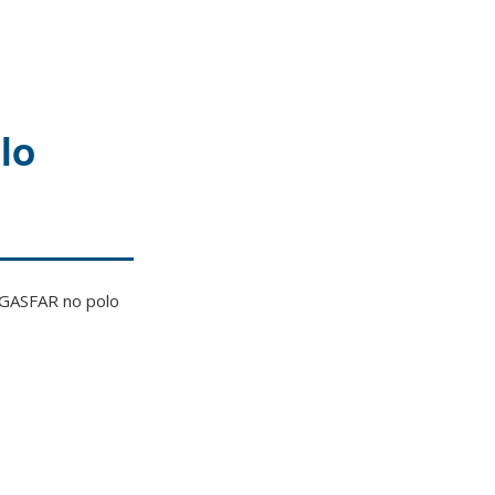
lo
PGASFAR no polo