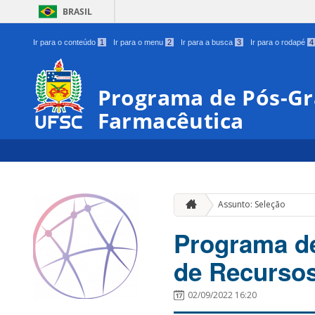
BRASIL
Ir para o conteúdo
1
Ir para o menu
2
Ir para a busca
3
Ir para o rodapé
4
Programa de Pós-Gr
Farmacêutica
Assunto: Seleção
Programa de
de Recurso
02/09/2022 16:20