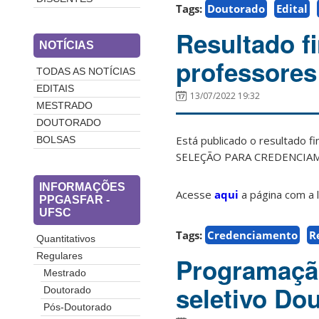
Tags:
Doutorado
Edital
Resultado f
NOTÍCIAS
professores
TODAS AS NOTÍCIAS
EDITAIS
13/07/2022 19:32
MESTRADO
DOUTORADO
Está publicado o resultado 
BOLSAS
SELEÇÃO PARA CREDENCI
INFORMAÇÕES
Acesse
aqui
a página com a li
PPGASFAR -
UFSC
Tags:
Credenciamento
R
Quantitativos
Regulares
Programação
Mestrado
seletivo Do
Doutorado
Pós-Doutorado