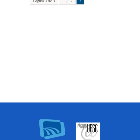
Página 3 de 3
1
2
3