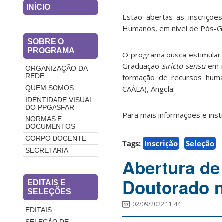
INÍCIO
Estão abertas as inscriçõe
Humanos, em nível de Pós-
SOBRE O
PROGRAMA
O programa busca estimular 
Graduação
stricto sensu
em n
ORGANIZAÇÃO DA
formação de recursos human
REDE
CAÁLA), Angola.
QUEM SOMOS
IDENTIDADE VISUAL
DO PPGASFAR
Para mais informações e inst
NORMAS E
DOCUMENTOS
CORPO DOCENTE
Tags:
Inscrição
Seleção
SECRETARIA
Abertura de
Doutorado 
EDITAIS E
SELEÇÕES
02/09/2022 11:44
EDITAIS
SELEÇÃO DE