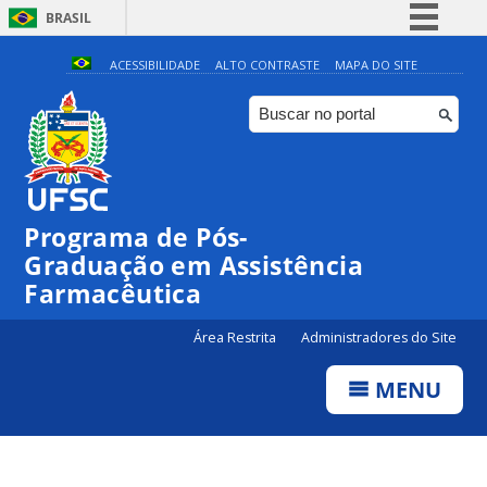
BRASIL
Simplifique!
ACESSIBILIDADE
ALTO CONTRASTE
MAPA DO SITE
Comunica BR
Participe
Acesso à informação
Legislação
Programa de Pós-
Canais
Graduação em Assistência
Farmacêutica
Área Restrita
Administradores do Site
MENU