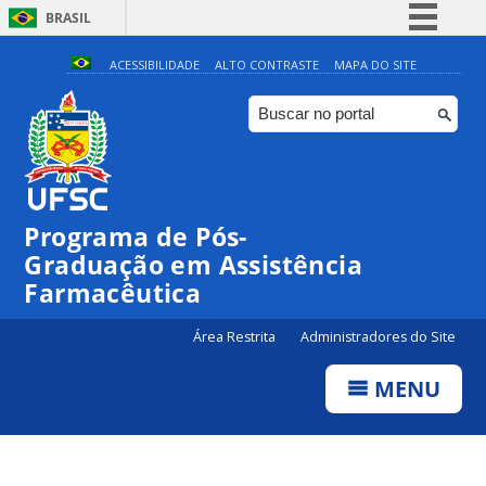
BRASIL
Simplifique!
ACESSIBILIDADE
ALTO CONTRASTE
MAPA DO SITE
Comunica BR
Participe
Acesso à informação
Legislação
Programa de Pós-
Canais
Graduação em Assistência
Farmacêutica
Área Restrita
Administradores do Site
MENU