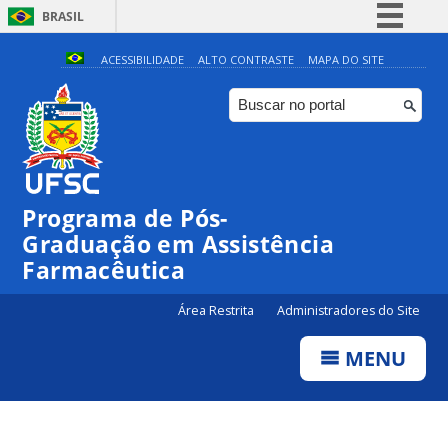
BRASIL
Simplifique!
ACESSIBILIDADE
ALTO CONTRASTE
MAPA DO SITE
Comunica BR
Participe
Acesso à informação
Legislação
Programa de Pós-
Canais
Graduação em Assistência
Farmacêutica
Área Restrita
Administradores do Site
MENU