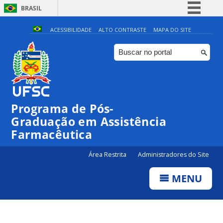
BRASIL
Simplifique!
ACESSIBILIDADE
ALTO CONTRASTE
MAPA DO SITE
Comunica BR
Participe
Acesso à informação
Legislação
Programa de Pós-
Canais
Graduação em Assistência
Farmacêutica
Área Restrita
Administradores do Site
MENU