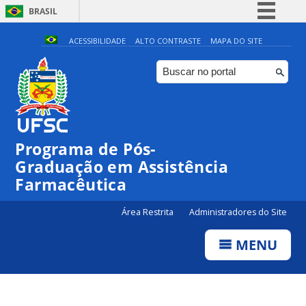
BRASIL
Simplifique!
ACESSIBILIDADE
ALTO CONTRASTE
MAPA DO SITE
Comunica BR
Participe
Acesso à informação
Legislação
Programa de Pós-
Canais
Graduação em Assistência
Farmacêutica
Área Restrita
Administradores do Site
MENU